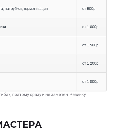
га, патрубков, герметизация
от 900р
ники
от 1 000р
от 1 500р
от 1 200р
от 1 000р
ибах, поэтому сразу и не заметен. Резинку
МАСТЕРА