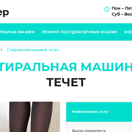
Пон – Пят
ер
Суб – Вос
ИЛЬНЫХ МАШИН
РЕМОНТ ПОСУДОМОЕЧНЫХ МАШИН
КО
Стиральная машина течет
ТИРАЛЬНАЯ МАШИ
ТЕЧЕТ
Наименование услуг
Выезд специалиста