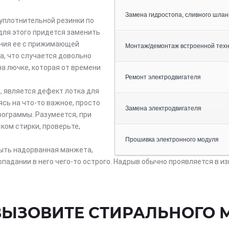
Замена гидростопа, сливного шлан
 уплотнительной резинки по
для этого придется заменить
ения ее с прижимающей
Монтаж/демонтаж встроенной тех
а, что случается довольно
а лючке, которая от времени
Ремонт электродвигателя
, является дефект лотка для
ясь на что-то важное, просто
Замена электродвигателя
программы. Разумеется, при
ком стирки, проверьте,
Прошивка электронного модуля
быть надорванная манжета,
падании в него чего-то острого. Надрыв обычно проявляется в изг
 ВЫЗОВИТЕ СТИРАЛЬНОГО 