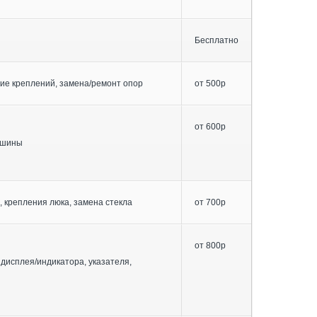
Бесплатно
ие креплений, замена/ремонт опор
от 500р
от 600р
ашины
, крепления люка, замена стекла
от 700р
от 800р
 дисплея/индикатора, указателя,