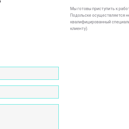
е
Мы готовы приступить к рабо
Подольске осуществляется н
квалифицированный специали
клиенту).